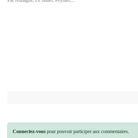
Par Aubagne, Le Jaillet, Peynier,...
Connectez-vous
pour pouvoir participer aux commentaires.