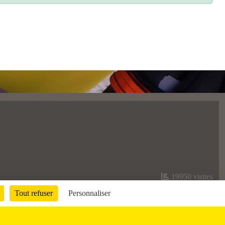
19950
visites
Tout refuser
Personnaliser
Informations légales
Signaler un contenu inapproprié